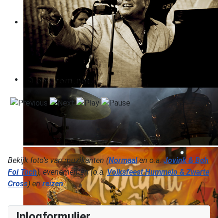
Bekijk foto’s van muzikanten (
Normaal
en o.a.
Jovink & Boh
Foi Toch
), evenementen (o.a.
Volksfeest Hummelo & Zwarte
Cross
) en
reizen
.
Inlogformulier